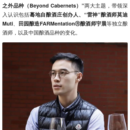
两大主题，带领深
之外品种（Beyond Cabernets）”
入认识包括
蓦地自酿酒庄创办人、“雷神”酿酒师莫迪
、
等独立酿
Muti
田园酿造FARMentationⓇ酿酒师宇晨
酒师，以及中国酿酒品种的变化。